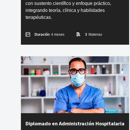
con sustento científico y enfoque práctico,
integrando teoría, clínica y habilidades
terapéuticas.
Duración
4 meses
3
Materias
Diplomado en Administración Hospitalaria